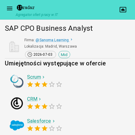
Agregator ofert pracy w IT
SAP CPO Business Analyst
Firma
:
@
Sanoma Learning
Lokalizacja
:
Madrid, Warszawa
Mid
2026-07-03
Umiejętności występujące w ofercie
Scrum
CRM
Salesforce