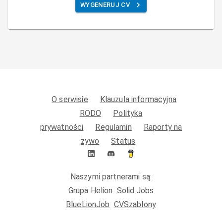
WYGENERUJ CV
O serwisie
Klauzula informacyjna
RODO
Polityka
prywatności
Regulamin
Raporty na
żywo
Status
Naszymi partnerami są:
Grupa Helion
Solid.Jobs
BlueLionJob
CVSzablony