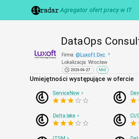
Agregator ofert pracy w IT
DataOps Consult
Firma
:
@
Luxoft Dxc
Lokalizacja
:
Wrocław
Mid
2026-06-27
Umiejętności występujące w ofercie
ServiceNow
De
Delta lake
CI/
ITSM
Dat