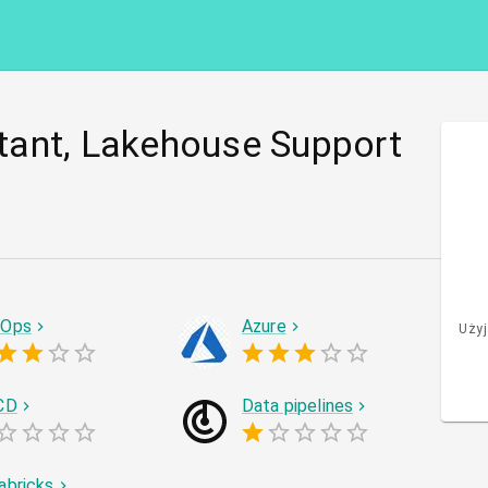
ant, Lakehouse Support
vOps
Azure
Użyj
CD
Data pipelines
abricks