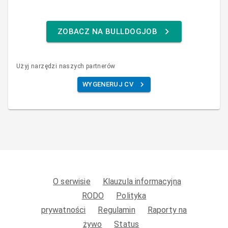
ZOBACZ NA BULLDOGJOB
Użyj narzędzi naszych partnerów
WYGENERUJ CV
O serwisie
Klauzula informacyjna
RODO
Polityka
prywatności
Regulamin
Raporty na
żywo
Status