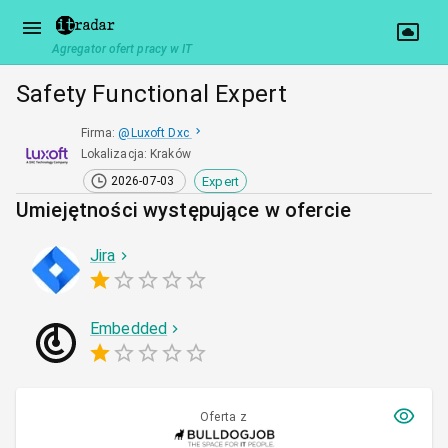
Agregator ofert pracy w IT
Safety Functional Expert
Firma
:
@
Luxoft Dxc
Lokalizacja
:
Kraków
Expert
2026-07-03
Umiejętności występujące w ofercie
Jira
Embedded
Oferta z