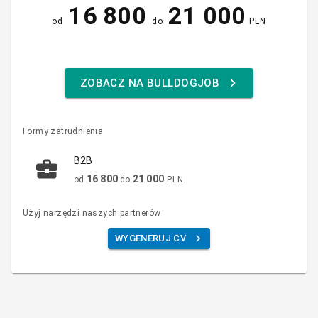
16 800
21 000
od
do
PLN
ZOBACZ NA BULLDOGJOB
Formy zatrudnienia
B2B
16 800
21 000
od
do
PLN
Użyj narzędzi naszych partnerów
WYGENERUJ CV