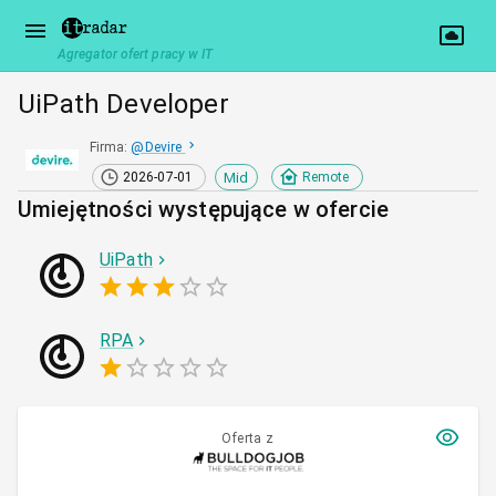
Agregator ofert pracy w IT
UiPath Developer
Firma
:
@
Devire
Mid
2026-07-01
Remote
Umiejętności występujące w ofercie
UiPath
RPA
Oferta z