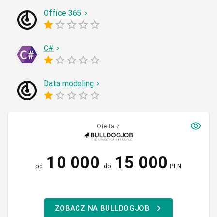
Office 365
C#
Data modeling
Oferta z
10 000
15 000
od
do
PLN
ZOBACZ NA BULLDOGJOB