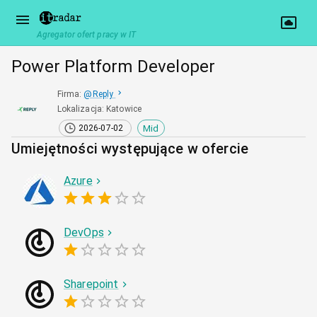
Agregator ofert pracy w IT
Power Platform Developer
Firma
:
@
Reply
Lokalizacja
:
Katowice
Mid
2026-07-02
Umiejętności występujące w ofercie
Azure
DevOps
Sharepoint