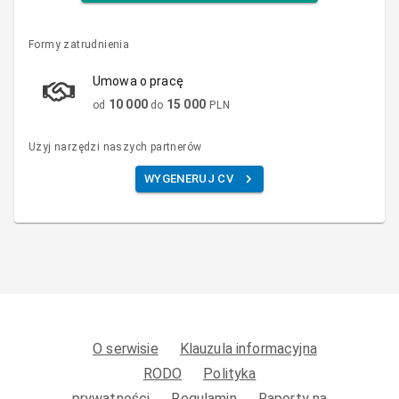
Formy zatrudnienia
Umowa o pracę
10 000
15 000
od
do
PLN
Użyj narzędzi naszych partnerów
WYGENERUJ CV
O serwisie
Klauzula informacyjna
RODO
Polityka
prywatności
Regulamin
Raporty na