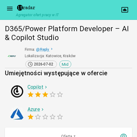
Agregator ofert pracy w IT
D365/Power Platform Developer – AI
& Copilot Studio
Firma
:
@
Reply
Lokalizacja
:
Katowice, Kraków
Mid
2026-07-02
Umiejętności występujące w ofercie
Copilot
Azure
Oferta z