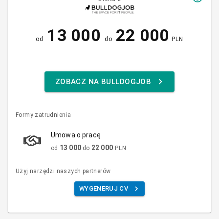
13 000
22 000
od
do
PLN
ZOBACZ NA BULLDOGJOB
Formy zatrudnienia
Umowa o pracę
13 000
22 000
od
do
PLN
Użyj narzędzi naszych partnerów
WYGENERUJ CV