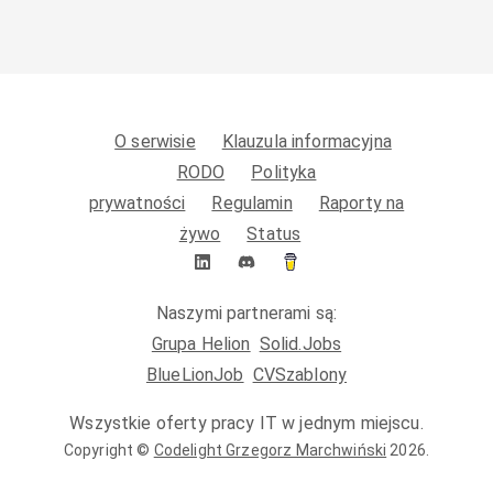
O serwisie
Klauzula informacyjna
RODO
Polityka
prywatności
Regulamin
Raporty na
żywo
Status
Naszymi partnerami są:
Grupa Helion
Solid.Jobs
BlueLionJob
CVSzablony
Wszystkie oferty pracy IT w jednym miejscu.
Copyright ©
Codelight Grzegorz Marchwiński
2026
.