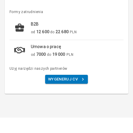
Formy zatrudnienia
B2B
12 600
22 680
od
do
PLN
Umowa o pracę
7000
19 000
od
do
PLN
Użyj narzędzi naszych partnerów
WYGENERUJ CV