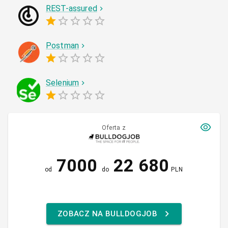
REST-assured
Postman
Selenium
Oferta z
7000
22 680
od
do
PLN
ZOBACZ NA BULLDOGJOB