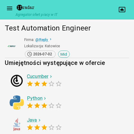
Agregator ofert pracy w IT
Test Automation Engineer
Firma
:
@
Reply
Lokalizacja
:
Katowice
Mid
2026-07-02
Umiejętności występujące w ofercie
Cucumber
Python
Java