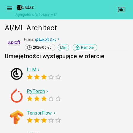
Agregator ofert pracy w IT
AI/ML Architect
Firma
:
@
Luxoft Dxc
Mid
2026-06-30
Remote
Umiejętności występujące w ofercie
LLM
PyTorch
TensorFlow