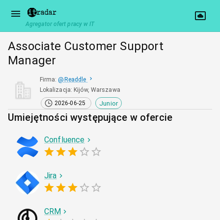
Agregator ofert pracy w IT
Associate Customer Support
Manager
Firma
:
@
Readdle
Lokalizacja
:
Kijów, Warszawa
Junior
2026-06-25
Umiejętności występujące w ofercie
Confluence
Jira
CRM