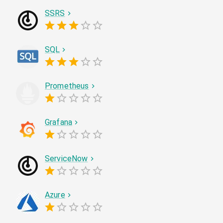
SSRS
SQL
Prometheus
Grafana
ServiceNow
Azure