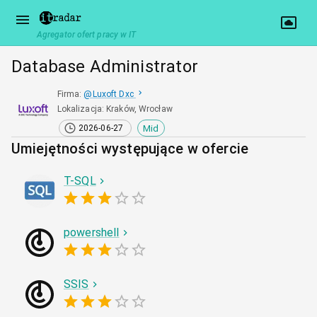
Agregator ofert pracy w IT
Database Administrator
Firma
:
@
Luxoft Dxc
Lokalizacja
:
Kraków, Wrocław
Mid
2026-06-27
Umiejętności występujące w ofercie
T-SQL
powershell
SSIS