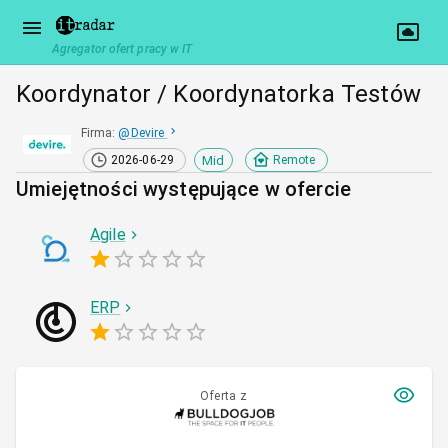
Agregator ofert pracy w IT
Koordynator / Koordynatorka Testów
Firma
:
@
Devire
Mid
2026-06-29
Remote
Umiejętności występujące w ofercie
Agile
ERP
Oferta z