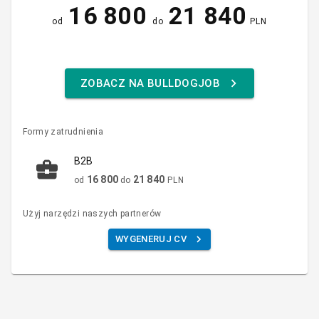
16 800
21 840
od
do
PLN
ZOBACZ NA BULLDOGJOB
Formy zatrudnienia
B2B
16 800
21 840
od
do
PLN
Użyj narzędzi naszych partnerów
WYGENERUJ CV