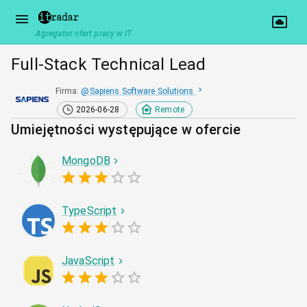
Agregator ofert pracy w IT
Full‑Stack Technical Lead
Firma
:
@
Sapiens Software Solutions
2026-06-28
Remote
Umiejętności występujące w ofercie
MongoDB
TypeScript
JavaScript