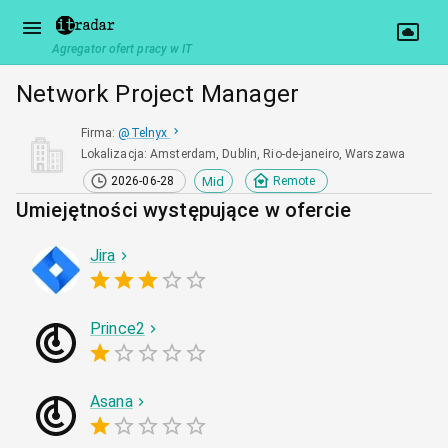
Agregator ofert pracy w IT
Network Project Manager
Firma
:
@
Telnyx
Lokalizacja
:
Amsterdam, Dublin, Rio-de-janeiro, Warszawa
Mid
2026-06-28
Remote
Umiejętności występujące w ofercie
Jira
Prince2
Asana