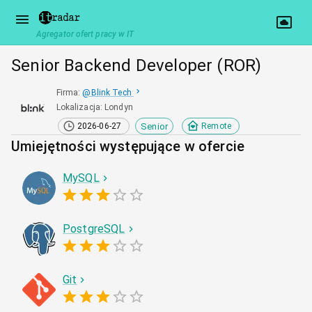
Agregator ofert pracy w IT
Senior Backend Developer (ROR)
Firma
:
@
Blink Tech
Lokalizacja
:
Londyn
Senior
2026-06-27
Remote
Umiejętności występujące w ofercie
MySQL
PostgreSQL
Git