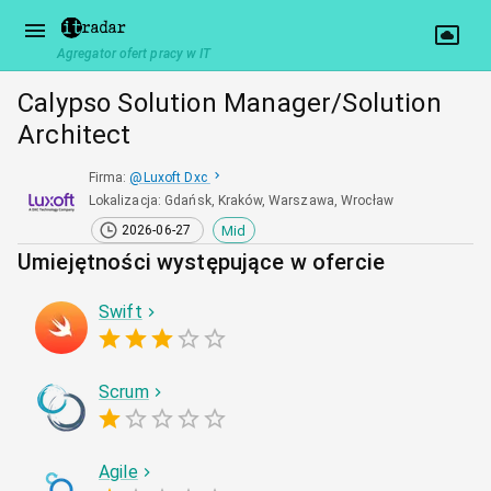
Agregator ofert pracy w IT
Calypso Solution Manager/Solution
Architect
Firma
:
@
Luxoft Dxc
Lokalizacja
:
Gdańsk, Kraków, Warszawa, Wrocław
Mid
2026-06-27
Umiejętności występujące w ofercie
Swift
Scrum
Agile