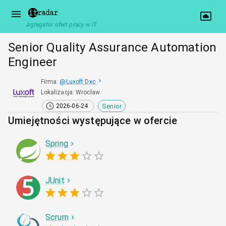
Agregator ofert pracy w IT
Senior Quality Assurance Automation
Engineer
Firma
:
@
Luxoft Dxc
Lokalizacja
:
Wrocław
Senior
2026-06-24
Umiejętności występujące w ofercie
Spring
JUnit
Scrum