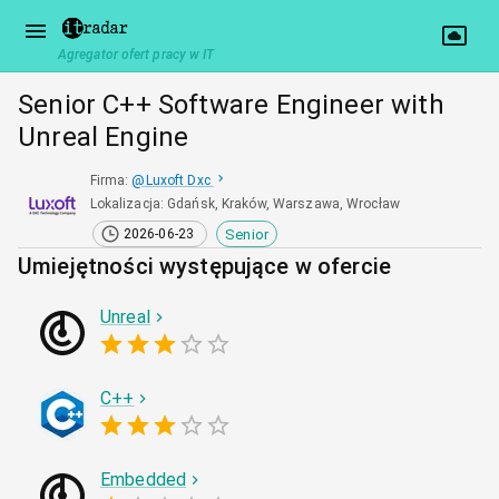
Agregator ofert pracy w IT
Senior C++ Software Engineer with
Unreal Engine
Firma
:
@
Luxoft Dxc
Lokalizacja
:
Gdańsk, Kraków, Warszawa, Wrocław
Senior
2026-06-23
Umiejętności występujące w ofercie
Unreal
C++
Embedded