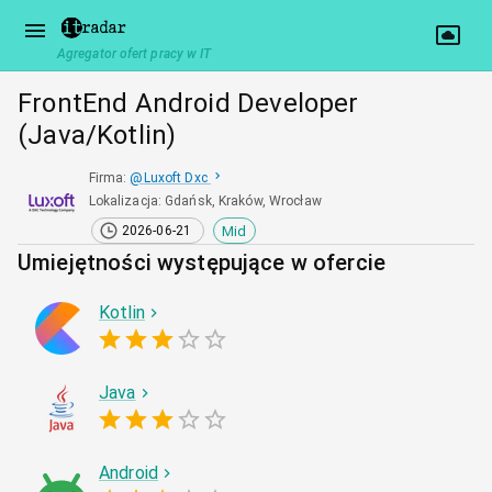
Agregator ofert pracy w IT
FrontEnd Android Developer
(Java/Kotlin)
Firma
:
@
Luxoft Dxc
Lokalizacja
:
Gdańsk, Kraków, Wrocław
Mid
2026-06-21
Umiejętności występujące w ofercie
Kotlin
Java
Android