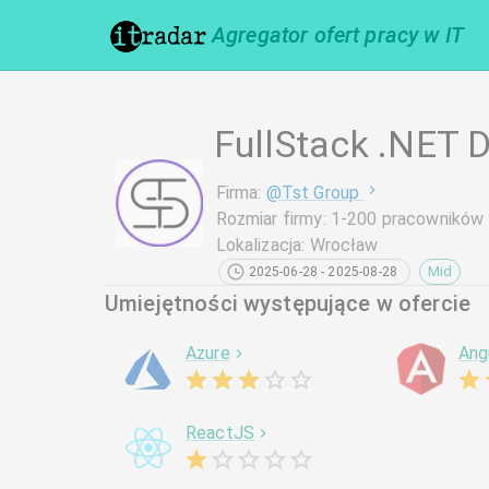
Agregator ofert pracy w IT
FullStack .NET 
Firma
:
@
Tst Group
Rozmiar firmy
:
1-200 pracowników
Lokalizacja
:
Wrocław
Mid
2025-06-28 - 2025-08-28
Umiejętności występujące w ofercie
Azure
Ang
ReactJS