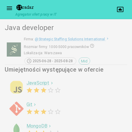
Agregator ofert pracy w IT
Java developer
Firma
:
@
Strategic Staffing Solutions International
Rozmiar firmy
:
1000-5000 pracowników
Lokalizacja
:
Warszawa
Mid
2025-06-28 - 2025-08-28
Umiejętności występujące w ofercie
JavaScript
Git
MongoDB