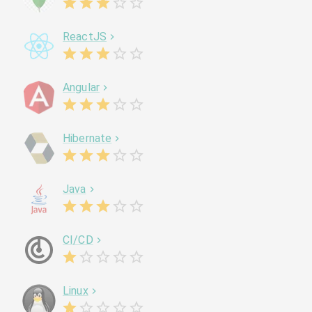
ReactJS
Angular
Hibernate
Java
CI/CD
Linux