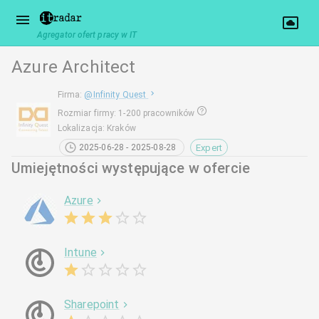
Agregator ofert pracy w IT
Azure Architect
Firma
:
@
Infinity Quest
Rozmiar firmy
:
1-200 pracowników
Lokalizacja
:
Kraków
Expert
2025-06-28 - 2025-08-28
Umiejętności występujące w ofercie
Azure
Intune
Sharepoint