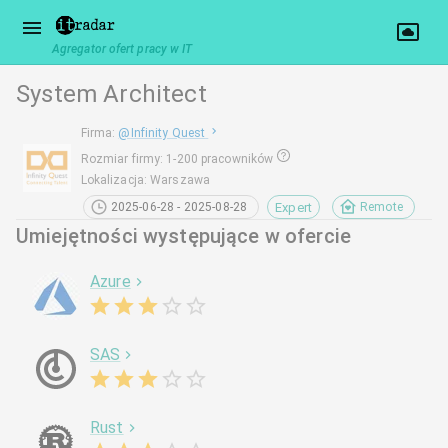
Agregator ofert pracy w IT
System Architect
Firma
:
@
Infinity Quest
Rozmiar firmy
:
1-200 pracowników
Lokalizacja
:
Warszawa
Expert
2025-06-28 - 2025-08-28
Remote
Umiejętności występujące w ofercie
Azure
SAS
Rust