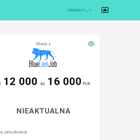
/menu/>
Oferta z
12 000
16 000
d
do
PLN
NIEAKTUALNA
y zatrudnienia