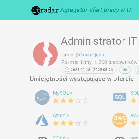
Agregator ofert pracy w IT
Administrator IT
Firma
:
@
TeamQuest
Rozmiar firmy
:
1-200 pracowników
Mid
2025-06-28 - 2025-08-26
Umiejętności występujące w ofercie
MySQL
SQ
Azure
AW
CCNA
pow