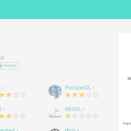
Remote
o
L
PostgreSQL
S
MSSQL
Form
ershell
dhcp