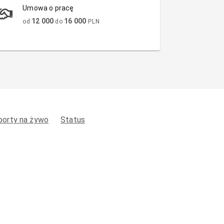
Umowa o pracę
12 000
16 000
od
do
PLN
porty na żywo
Status