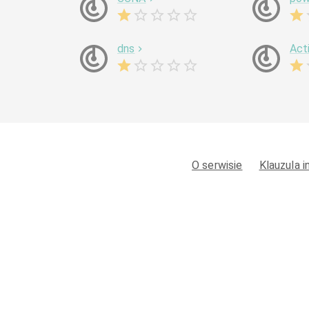
dns
Act
O serwisie
Klauzula 