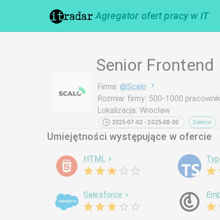
Agregator ofert pracy w IT
Senior Frontend
Firma
:
@
Scalo
Rozmiar firmy
:
500-1000 pracowni
Lokalizacja
:
Wrocław
Senior
2025-07-02 - 2025-08-30
Umiejętności występujące w ofercie
HTML
Typ
Salesforce
Em