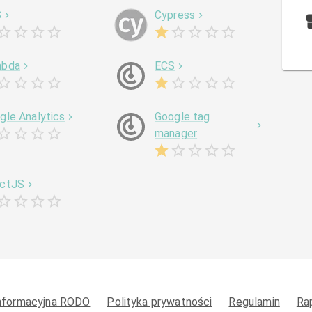
S
Cypress
mbda
ECS
gle Analytics
Google tag
manager
ctJS
informacyjna RODO
Polityka prywatności
Regulamin
Ra