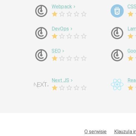
Webpack
CS
DevOps
La
SEO
Goo
Next.JS
Rea
O serwisie
Klauzula 