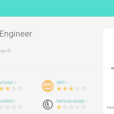
 Engineer
ków
o
eScript
AWS
bedded
Material design
Form