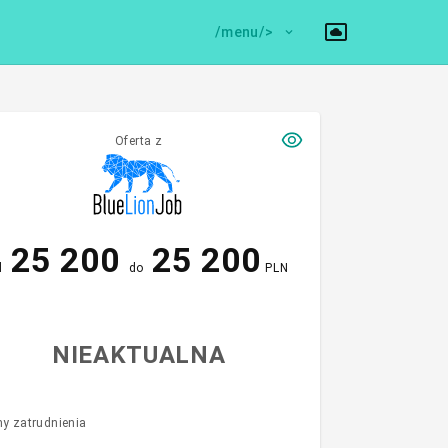
/menu/>
Oferta z
25 200
25 200
d
do
PLN
NIEAKTUALNA
y zatrudnienia