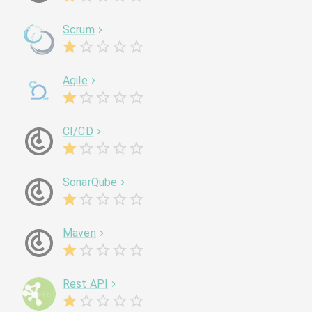
Scrum
Agile
CI/CD
SonarQube
Maven
Rest API