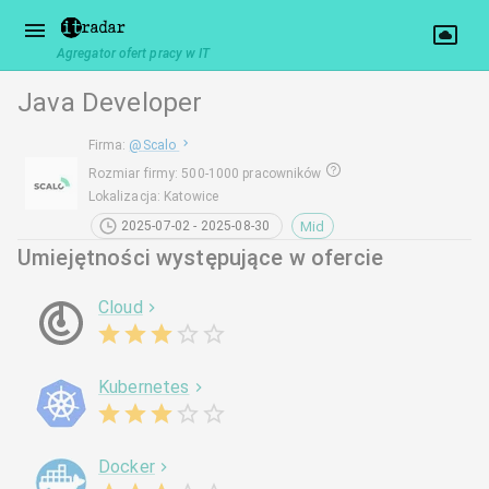
Agregator ofert pracy w IT
Java Developer
Firma
:
@
Scalo
Rozmiar firmy
:
500-1000 pracowników
Lokalizacja
:
Katowice
Mid
2025-07-02 - 2025-08-30
Umiejętności występujące w ofercie
Cloud
Kubernetes
Docker