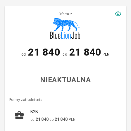
Oferta z
21 840
21 840
od
do
PLN
NIEAKTUALNA
Formy zatrudnienia
B2B
21 840
21 840
od
do
PLN