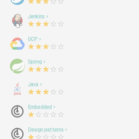
Jenkins
GCP
Spring
Java
Embedded
Design patterns