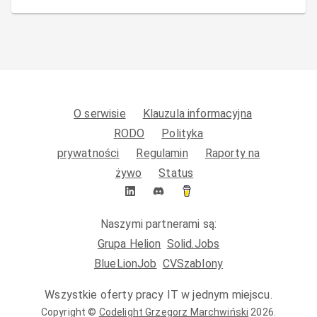
O serwisie
Klauzula informacyjna
RODO
Polityka
prywatności
Regulamin
Raporty na
żywo
Status
Naszymi partnerami są:
Grupa Helion
Solid.Jobs
BlueLionJob
CVSzablony
Wszystkie oferty pracy IT w jednym miejscu.
Copyright ©
Codelight Grzegorz Marchwiński
2026
.