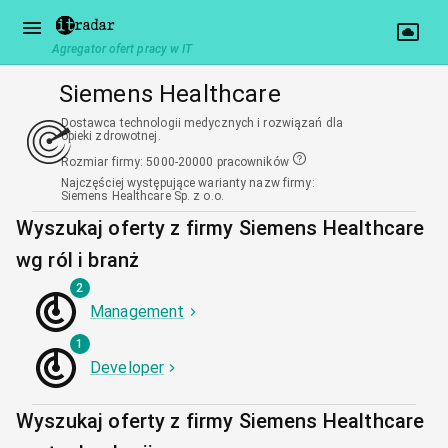
Agregator ofert pracy w IT
Siemens Healthcare
Dostawca technologii medycznych i rozwiązań dla
opieki zdrowotnej.
Rozmiar firmy
:
5000-20000 pracowników
Najczęściej występujące warianty nazw firmy
:
Siemens Healthcare Sp. z o.o.
Wyszukaj oferty z firmy Siemens Healthcare
wg ról i branż
2
Management
1
Developer
Wyszukaj oferty z firmy Siemens Healthcare