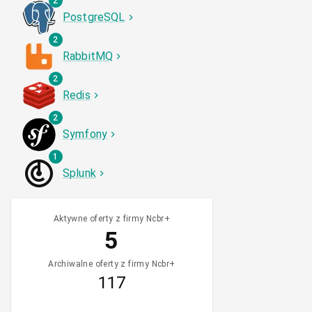
2
PostgreSQL
2
RabbitMQ
2
Redis
2
Symfony
1
Splunk
Aktywne oferty z firmy Ncbr+
5
Archiwalne oferty z firmy Ncbr+
117