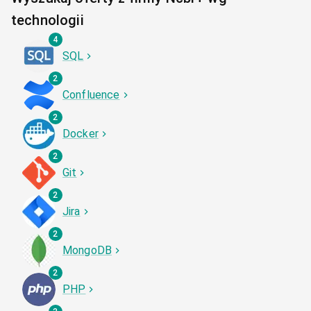
technologii
4
SQL
2
Confluence
2
Docker
2
Git
2
Jira
2
MongoDB
2
PHP