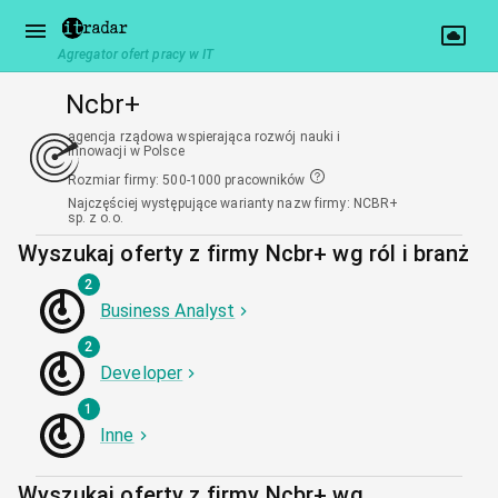
Agregator ofert pracy w IT
Ncbr+
agencja rządowa wspierająca rozwój nauki i
innowacji w Polsce
Rozmiar firmy
:
500-1000 pracowników
Najczęściej występujące warianty nazw firmy
:
NCBR+
sp. z o.o.
Wyszukaj oferty z firmy Ncbr+ wg ról i branż
2
Business Analyst
2
Developer
1
Inne
Wyszukaj oferty z firmy Ncbr+ wg