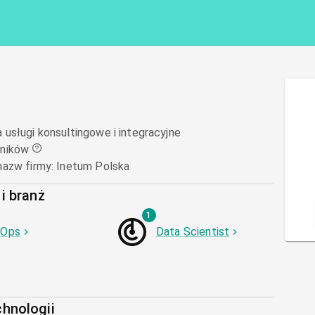
usługi konsultingowe i integracyjne
ników
nazw firmy
:
Inetum Polska
i branż
1
vOps
Data Scientist
chnologii