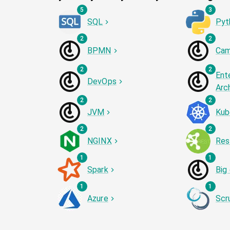
5
3
SQL
Pyt
2
2
BPMN
Cam
2
2
Ent
DevOps
Arc
2
2
JVM
Kub
2
2
NGINX
Res
1
1
Spark
Big
1
1
Azure
Scr