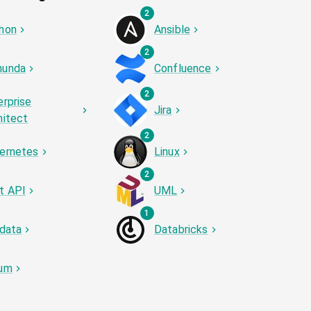
2
hon
Ansible
2
unda
Confluence
2
erprise
Jira
hitect
2
ernetes
Linux
2
t API
UML
1
 data
Databricks
um