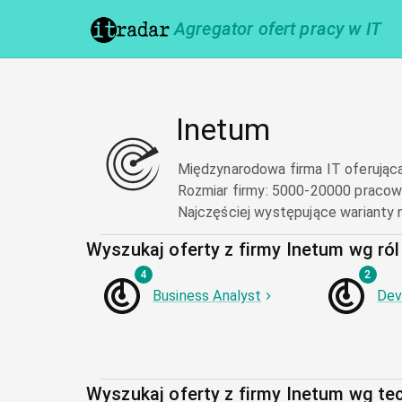
Agregator ofert pracy w IT
Inetum
Międzynarodowa firma IT oferująca 
Rozmiar firmy
:
5000-20000 pracow
Najczęściej występujące warianty 
Wyszukaj oferty z firmy Inetum wg ról 
4
2
Business Analyst
De
Wyszukaj oferty z firmy Inetum wg te