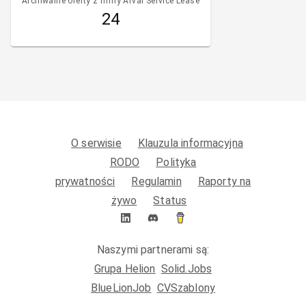
Archiwalne oferty z firmy Arval Service Lease
24
O serwisie
Klauzula informacyjna
RODO
Polityka
prywatności
Regulamin
Raporty na
żywo
Status
Naszymi partnerami są:
Grupa Helion
Solid.Jobs
BlueLionJob
CVSzablony