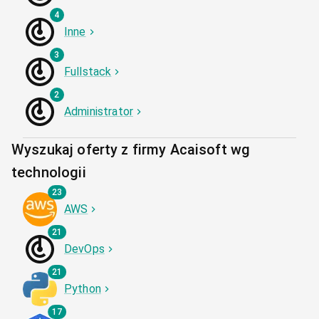
4
Inne
3
Fullstack
2
Administrator
Wyszukaj oferty z firmy Acaisoft wg
technologii
23
AWS
21
DevOps
21
Python
17