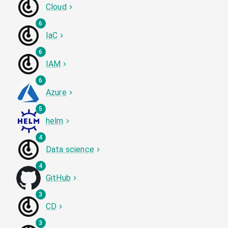
Cloud
6
IaC
6
IAM
6
Azure
5
helm
4
Data science
4
GitHub
3
CD
3