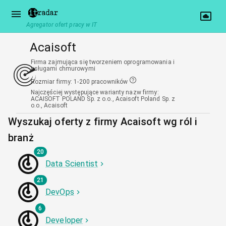
Agregator ofert pracy w IT
Acaisoft
Firma zajmująca się tworzeniem oprogramowania i
usługami chmurowymi
Rozmiar firmy
:
1-200 pracowników
Najczęściej występujące warianty nazw firmy
:
ACAISOFT POLAND Sp. z o.o., Acaisoft Poland Sp. z
o.o., Acaisoft
Wyszukaj oferty z firmy Acaisoft wg ról i
branż
20
Data Scientist
21
DevOps
6
Developer