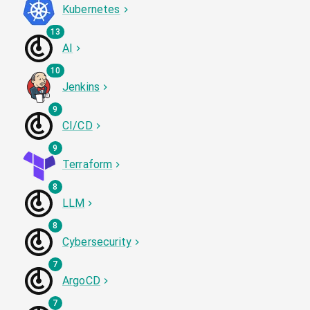
Kubernetes
13
AI
10
Jenkins
9
CI/CD
9
Terraform
8
LLM
8
Cybersecurity
7
ArgoCD
7