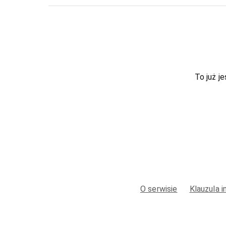
To już je
O serwisie
Klauzula 