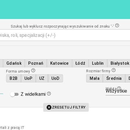
Szukaj lub wyklucz rozpoczynając wyszukiwanie od znaku '-'
Gdańsk
Poznań
Katowice
Łódź
Lublin
Białystok
Rozmiar firmy
Forma umowy
B2B
UoP
UZ
UoD
Mała
Średnia
Waluta
Wszystkie
Z widełkami
ZRESETUJ FILTRY
ali z pracą IT