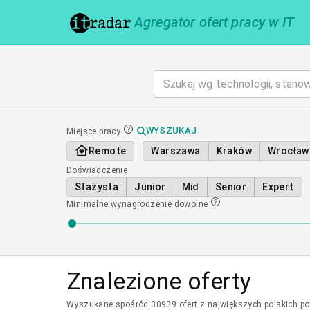
Agregator ofert pracy w IT
WYSZUKAJ
Miejsce pracy
Remote
Warszawa
Kraków
Wrocław
Doświadczenie
Stażysta
Junior
Mid
Senior
Expert
Minimalne wynagrodzenie
dowolne
Znalezione oferty
Wyszukane spośród 30939 ofert z największych polskich port