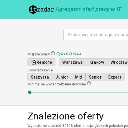
Agregator ofert pracy w IT
WYSZUKAJ
Miejsce pracy
Remote
Warszawa
Kraków
Wrocław
Doświadczenie
Stażysta
Junior
Mid
Senior
Expert
Minimalne wynagrodzenie
dowolne
Znalezione oferty
Wyszukane spośród 30808 ofert z największych polskich port