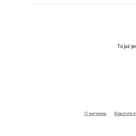
To już je
O serwisie
Klauzula 