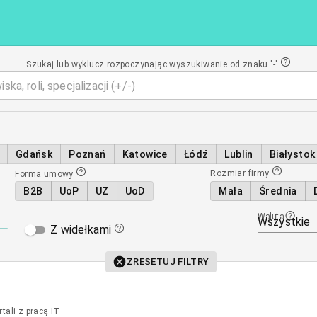
Szukaj lub wyklucz rozpoczynając wyszukiwanie od znaku '-'
Gdańsk
Poznań
Katowice
Łódź
Lublin
Białystok
Rozmiar firmy
Forma umowy
B2B
UoP
UZ
UoD
Mała
Średnia
Waluta
Wszystkie
Z widełkami
ZRESETUJ FILTRY
ali z pracą IT