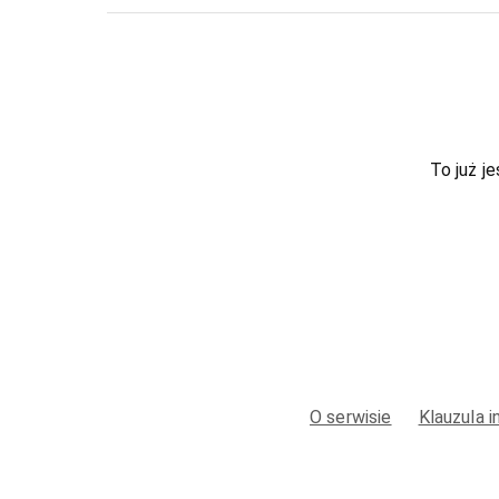
To już je
O serwisie
Klauzula 