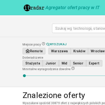
Agregator ofert pracy w IT
WYSZUKAJ
Miejsce pracy
Remote
Warszawa
Kraków
Wrocław
Doświadczenie
Stażysta
Junior
Mid
Senior
Expert
Minimalne wynagrodzenie
dowolne
Znalezione oferty
Wyszukane spośród 30879 ofert z największych polskich port