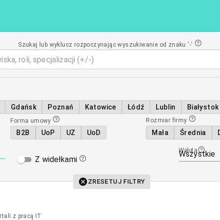
Szukaj lub wyklucz rozpoczynając wyszukiwanie od znaku '-'
Gdańsk
Poznań
Katowice
Łódź
Lublin
Białystok
Rozmiar firmy
Forma umowy
B2B
UoP
UZ
UoD
Mała
Średnia
Waluta
Wszystkie
Z widełkami
ZRESETUJ FILTRY
ali z pracą IT